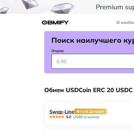
Premium su
О нас
Ка
Поиск наилучшего ку
Отдаю
Обмен USDCoin ERC 20 USDC
Swap-Line
Gold Депозит
5.0
(2088 отзывов)