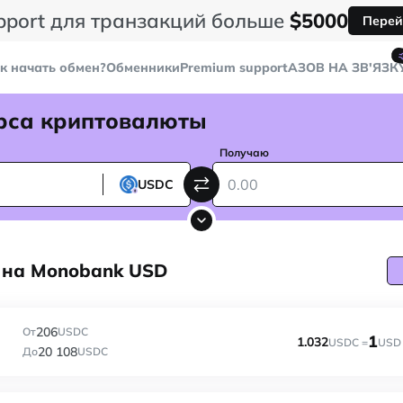
pport для транзакций больше
$5000
Перей
к начать обмен?
Обменники
Premium support
AЗОВ НА ЗВ'ЯЗК
рса криптовалюты
Получаю
USDC
 на Monobank USD
206
От
USDC
1
1.032
USDC =
USD
20 108
До
USDC