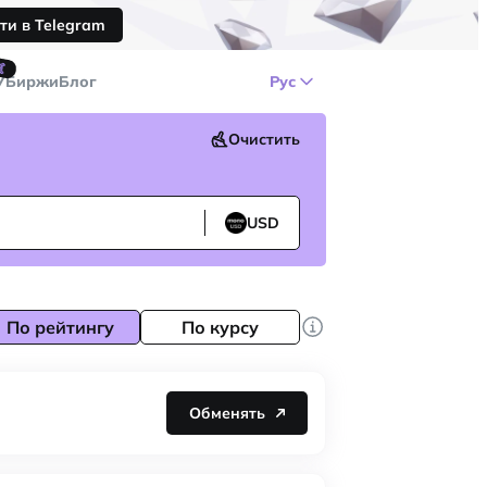
ти в Telegram
🤙
У
Биржи
Блог
Рус
Очистить
USD
По рейтингу
По курсу
Обменять