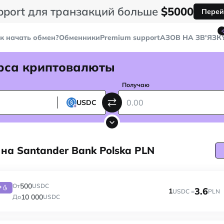
pport для транзакций больше
$5000
Перей
к начать обмен?
Обменники
Premium support
AЗОВ НА ЗВ'ЯЗК
рса криптовалюты
Получаю
USDC
на Santander Bank Polska PLN
500
От
USDC
P
3.6
1
USDC =
PLN
10 000
До
USDC