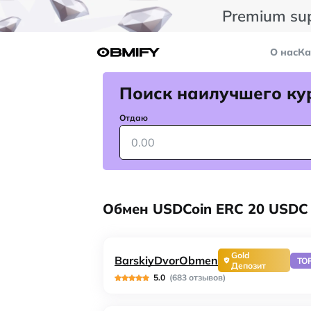
Premium su
О нас
Ка
Поиск наилучшего ку
Отдаю
Обмен USDCoin ERC 20 USDC 
Gold
BarskiyDvorObmen
TO
Депозит
5.0
(683 отзывов)