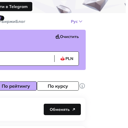
ти в Telegram
🤙
У
Биржи
Блог
Рус
Очистить
PLN
По рейтингу
По курсу
Обменять