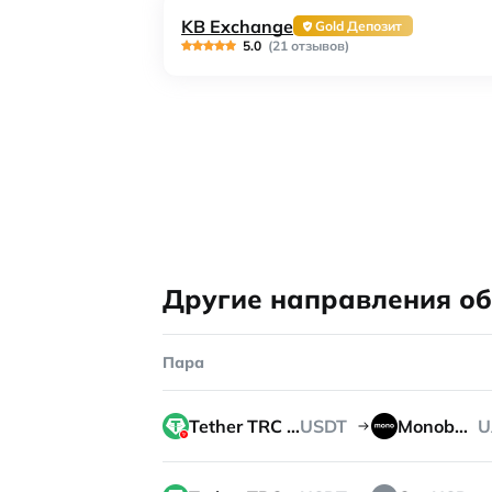
KB Exchange
Gold Депозит
5.0
(21 отзывов)
Другие направления о
Пара
Tether TRC 20
USDT
Monobank
U