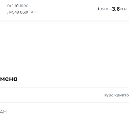
110
От
USDC
3.6
1
USDC =
PLN
549 850
До
USDC
бмена
Курс крипт
AH