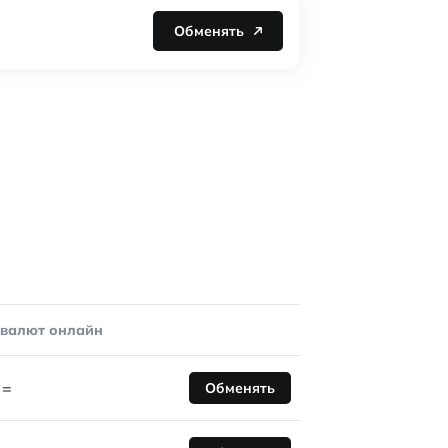
Обменять
овалют онлайн
=
Обменять