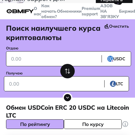
🤙
транзакций больше
$5000
Telegram
Как
AЗОВ
О
Premium
начать
Обменники
НА
Биржи
нас
support
обмен?
ЗВ'ЯЗКУ
Поиск наилучшего курса
Очистить
криптовалюты
Отдаю
USDC
Получаю
LTC
Обмен USDCoin ERC 20 USDC на Litecoin
LTC
По рейтингу
По курсу