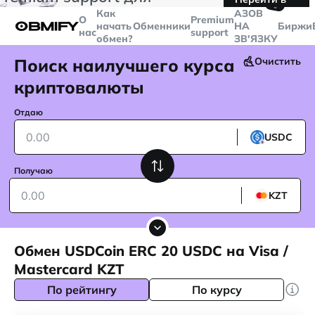
🤙
транзакций больше
$5000
Telegram
Как
AЗОВ
О
Premium
начать
Обменники
НА
Биржи
нас
support
обмен?
ЗВ'ЯЗКУ
Поиск наилучшего курса
Очистить
криптовалюты
Отдаю
USDC
Получаю
KZT
Обмен USDCoin ERC 20 USDC на Visa /
Mastercard KZT
По рейтингу
По курсу