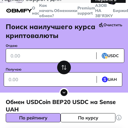
🤙
транзакций больше
$5000
Telegram
Как
AЗОВ
О
Premium
начать
Обменники
НА
Биржи
нас
support
обмен?
ЗВ'ЯЗКУ
Поиск наилучшего курса
Очистить
криптовалюты
Отдаю
USDC
Получаю
UAH
Обмен USDCoin BEP20 USDC на Sense
UAH
По рейтингу
По курсу