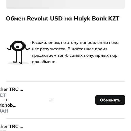
Обмен Revolut USD на Halyk Bank KZT
К сожалению, по этому направлению пока
нет результатов. В настоящее время
предлагаем топ-5 самых популярных пар
для обмена.
Tether TRC 20
DT
=
Обменять
Monobank
UAH
Tether TRC 20