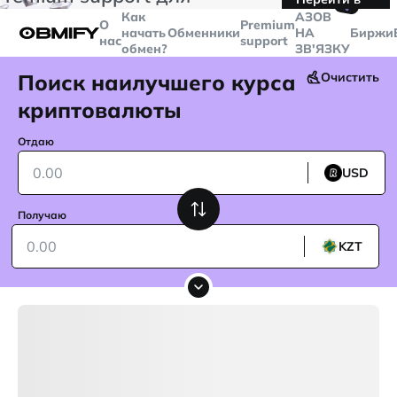
🤙
транзакций больше
$5000
Telegram
Как
AЗОВ
О
Premium
начать
Обменники
НА
Биржи
нас
support
обмен?
ЗВ'ЯЗКУ
Поиск наилучшего курса
Очистить
криптовалюты
Отдаю
USD
Получаю
KZT