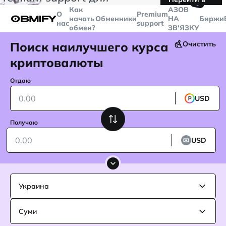
🤙
транзакций больше
$5000
Telegram
Как
AЗОВ
О
Premium
начать
Обменники
НА
Биржи
нас
support
обмен?
ЗВ'ЯЗКУ
Поиск наилучшего курса
Очистить
криптовалюты
Отдаю
USD
Получаю
USD
Украина
Суми