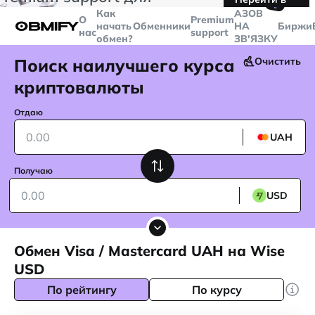
🤙
транзакций больше
$5000
Telegram
Как
AЗОВ
О
Premium
начать
Обменники
НА
Биржи
нас
support
обмен?
ЗВ'ЯЗКУ
Поиск наилучшего курса
Очистить
криптовалюты
Отдаю
UAH
Получаю
USD
Обмен Visa / Mastercard UAH на Wise
USD
По рейтингу
По курсу