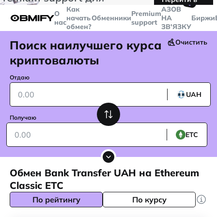
🤙
транзакций больше
$5000
Telegram
Как
AЗОВ
О
Premium
начать
Обменники
НА
Биржи
нас
support
обмен?
ЗВ'ЯЗКУ
Поиск наилучшего курса
Очистить
криптовалюты
Отдаю
UAH
Получаю
ETC
Обмен Bank Transfer UAH на Ethereum
Classic ETC
По рейтингу
По курсу