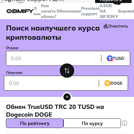
🤙
транзакций больше
$5000
Telegram
Как
AЗОВ
О
Premium
начать
Обменники
НА
Биржи
нас
support
обмен?
ЗВ'ЯЗКУ
Поиск наилучшего курса
Очистить
криптовалюты
Отдаю
TUSD
Получаю
DOGE
Обмен TrueUSD TRC 20 TUSD на
Dogecoin DOGE
По рейтингу
По курсу