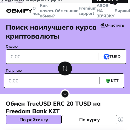
🤙
транзакций больше
$5000
Telegram
Как
AЗОВ
О
Premium
начать
Обменники
НА
Биржи
нас
support
обмен?
ЗВ'ЯЗКУ
Поиск наилучшего курса
Очистить
криптовалюты
Отдаю
TUSD
Получаю
KZT
Обмен TrueUSD ERC 20 TUSD на
Freedom Bank KZT
По рейтингу
По курсу