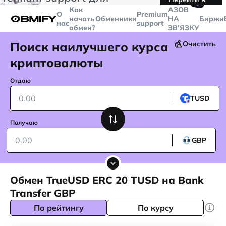
🤙
транзакций больше
$5000
Telegram
Как
AЗОВ
О
Premium
начать
Обменники
НА
Биржи
нас
support
обмен?
ЗВ'ЯЗКУ
Поиск наилучшего курса
Очистить
криптовалюты
Отдаю
TUSD
Получаю
GBP
Обмен TrueUSD ERC 20 TUSD на Bank
Transfer GBP
По рейтингу
По курсу