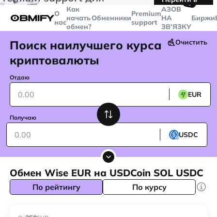
🤙
транзакций больше
$5000
Telegram
Как
AЗОВ
О
Premium
начать
Обменники
НА
Биржи
нас
support
обмен?
ЗВ'ЯЗКУ
Поиск наилучшего курса
Очистить
криптовалюты
Отдаю
EUR
Получаю
USDC
Обмен Wise EUR на USDCoin SOL USDC
По рейтингу
По курсу