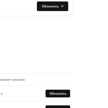
Обменять
овалют онлайн
=
Обменять