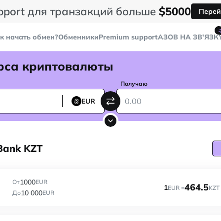
pport для транзакций больше
$5000
Перей
к начать обмен?
Обменники
Premium support
AЗОВ НА ЗВ'ЯЗК
рса криптовалюты
Получаю
EUR
Bank KZT
1000
От
EUR
464.5
1
EUR =
KZT
10 000
До
EUR