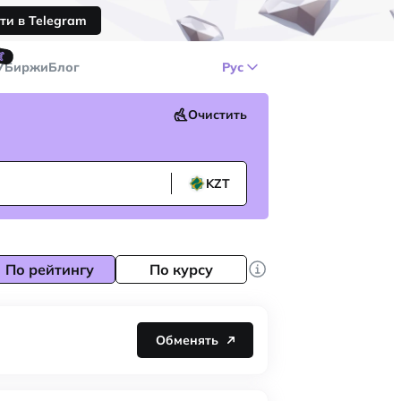
ти в Telegram
🤙
У
Биржи
Блог
Рус
Очистить
KZT
По рейтингу
По курсу
Обменять