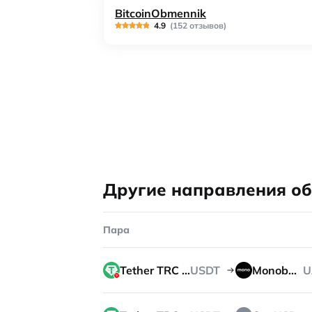
BitcoinObmennik
4.9
(152 отзывов)
Другие направления о
Пара
Tether TRC 20
USDT
Monobank
U