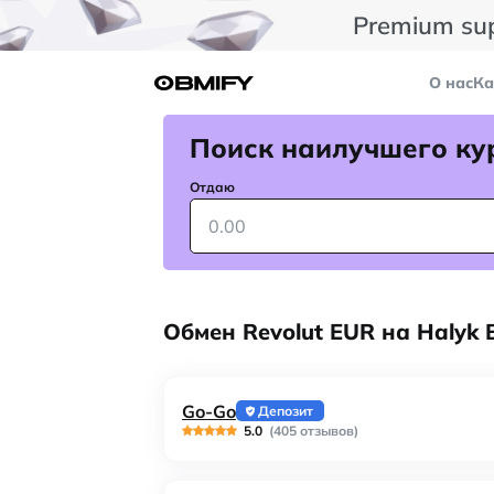
Premium su
О нас
Ка
Поиск наилучшего ку
Отдаю
Обмен Revolut EUR на Halyk 
Go-Go
Депозит
5.0
(405 отзывов)