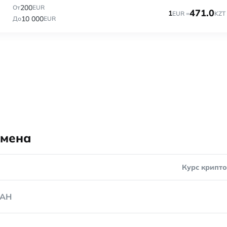
200
От
EUR
471.0
1
EUR =
KZT
10 000
До
EUR
бмена
Курс крипт
AH