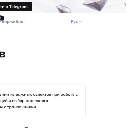
ти в Telegram
🤙
У
Биржи
Блог
Рус
в
дним из важных аспектов при работе с
аций и выбор надежного
м с транзакциями.