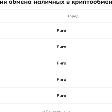
ия обмена наличных в криптообме
Город
Рига
Рига
Рига
Рига
Рига
Показать еще