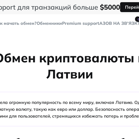
pport для транзакций больше
$5000
Перей
к начать обмен?
Обменники
Premium support
AЗОВ НА ЗВ'ЯЗК
Обмен криптовалюты 
Латвии
ела огромную популярность по всему миру, включая Латвию. О
иатную валюту, такую как евро или доллар. Безопасность опер
ими для пользователей, стремящихся избежать потерь и пробле