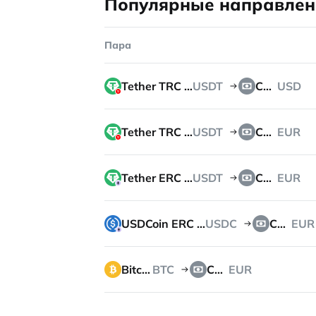
Популярные направлен
Пара
Tether TRC 20
USDT
Cash
USD
Tether TRC 20
USDT
Cash
EUR
Tether ERC 20
USDT
Cash
EUR
USDCoin ERC 20
USDC
Cash
EUR
Bitcoin
BTC
Cash
EUR