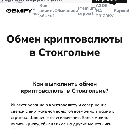
🤙
транзакций больше
$5000
Telegram
Как
AЗОВ
О
Premium
начать
Обменники
НА
Биржи
нас
support
обмен?
ЗВ'ЯЗКУ
Обмен криптовалюты
в Стокгольме
Как выполнить обмен
криптовалюты в Стокгольме?
Инвестирование в криптовалюту и совершение
сделок с виртуальной валютой возможно в разных
странах. Швеция – не исключение. Здесь можно
купить крипту, обменять ее на другие монеты или