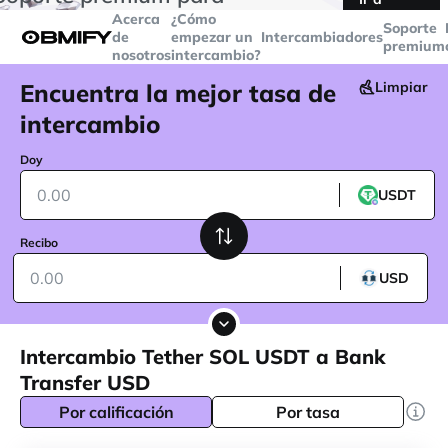
transacciones superiores a
$5000
Telegram
Acerca
¿Cómo
Soporte
de
empezar un
Intercambiadores
premium
nosotros
intercambio?
Encuentra la mejor tasa de
Limpiar
intercambio
Doy
USDT
Recibo
USD
Intercambio Tether SOL USDT a Bank
Transfer USD
Por calificación
Por tasa