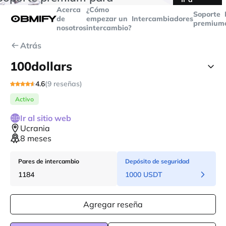
transacciones superiores a
$5000
Telegram
Acerca
¿Cómo
Soporte
de
empezar un
Intercambiadores
premium
nosotros
intercambio?
Atrás
100dollars
4.6
(9 reseñas)
Activo
Ir al sitio web
Ucrania
8 meses
Pares de intercambio
Depósito de seguridad
1184
1000 USDT
Agregar reseña