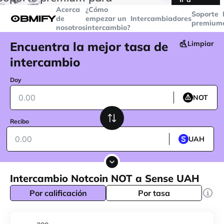
transacciones superiores a
$5000
Telegram
Acerca
¿Cómo
Soporte
de
empezar un
Intercambiadores
premium
nosotros
intercambio?
Encuentra la mejor tasa de
Limpiar
intercambio
Doy
NOT
Recibo
UAH
Intercambio Notcoin NOT a Sense UAH
Por calificación
Por tasa