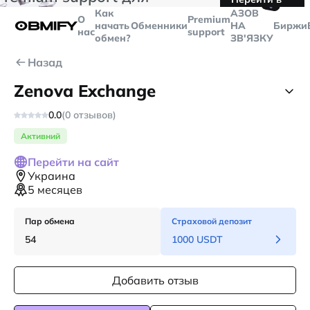
🤙
транзакций больше
$5000
Telegram
Как
AЗОВ
О
Premium
начать
Обменники
НА
Биржи
нас
support
обмен?
ЗВ'ЯЗКУ
Назад
Zenova Exchange
0.0
(0 отзывов)
Активний
Перейти на сайт
Украина
5 месяцев
Пар обмена
Страховой депозит
54
1000 USDT
Добавить отзыв