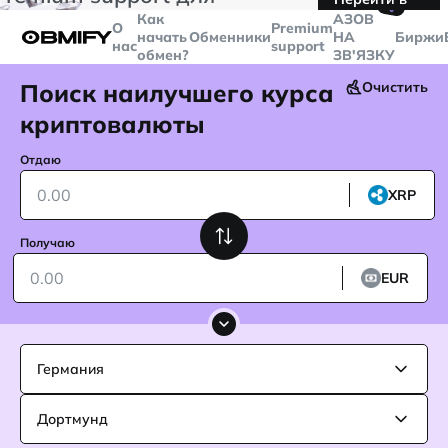
🤙
транзакций больше
$5000
Telegram
Как
AЗОВ
О
Premium
начать
Обменники
НА
Биржи
нас
support
обмен?
ЗВ'ЯЗКУ
Поиск наилучшего курса
Очистить
криптовалюты
Отдаю
XRP
Получаю
EUR
Германия
Дортмунд