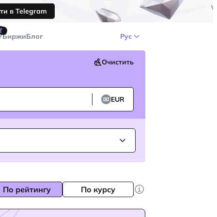
ти в Telegram
🤙
У
Биржи
Блог
Рус
Очистить
EUR
По рейтингу
По курсу