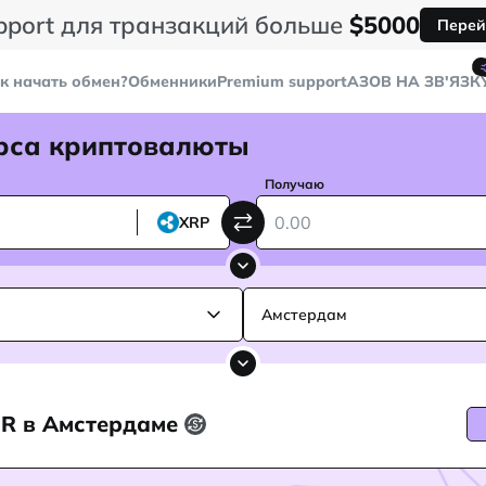
pport для транзакций больше
$5000
Перей
к начать обмен?
Обменники
Premium support
AЗОВ НА ЗВ'ЯЗК
рса криптовалюты
Получаю
XRP
Амстердам
UR в Амстердаме