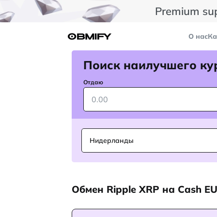
Premium su
О нас
Ка
Поиск наилучшего ку
Отдаю
Нидерланды
Обмен Ripple XRP на Cash E