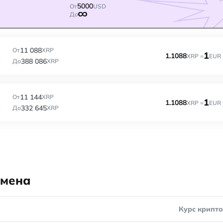
5000
От
USD
До
11 088
От
XRP
1
1.1088
XRP =
EUR
388 086
До
XRP
11 144
От
XRP
1
1.1088
XRP =
EUR
332 645
До
XRP
бмена
Курс крипт