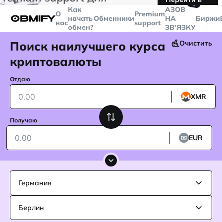
🤙
транзакций больше
$5000
Telegram
Как
AЗОВ
О
Premium
начать
Обменники
НА
Биржи
нас
support
обмен?
ЗВ'ЯЗКУ
Поиск наилучшего курса
Очистить
криптовалюты
Отдаю
XMR
Получаю
EUR
Германия
Берлин