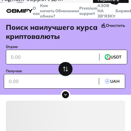
🤙
транзакций больше
$5000
Telegram
Как
AЗОВ
О
Premium
начать
Обменники
НА
Биржи
нас
support
обмен?
ЗВ'ЯЗКУ
Поиск наилучшего курса
Очистить
криптовалюты
Отдаю
USDT
Получаю
UAH