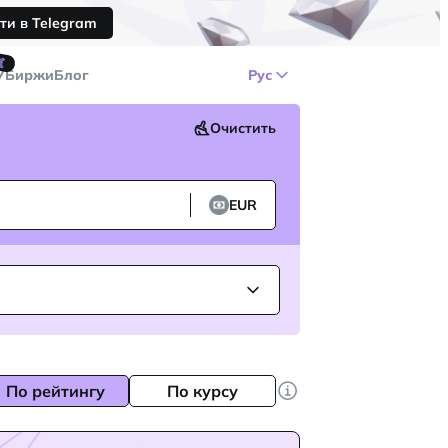
ти в Telegram
🤙
У
Биржи
Блог
Рус
Очистить
EUR
По рейтингу
По курсу