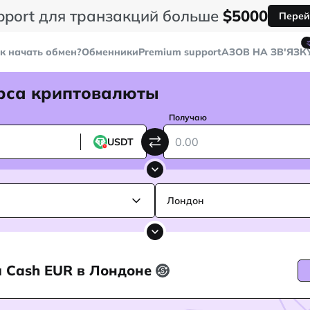
pport для транзакций больше
$5000
Перей
к начать обмен?
Обменники
Premium support
AЗОВ НА ЗВ'ЯЗК
рса криптовалюты
Получаю
USDT
Лондон
а Cash EUR в Лондоне