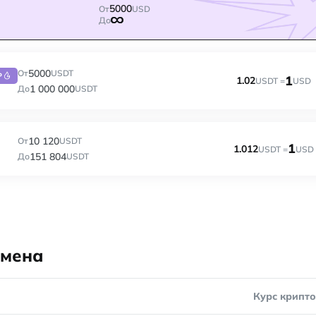
5000
От
USD
До
5000
От
USDT
P
1
1.02
USDT =
USD
1 000 000
До
USDT
10 120
От
USDT
1
1.012
USDT =
USD
151 804
До
USDT
бмена
Курс крипт