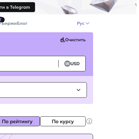
ти в Telegram
🤙
У
Биржи
Блог
Рус
Очистить
USD
По рейтингу
По курсу