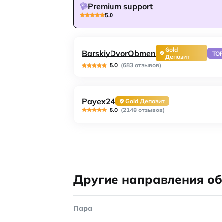
Premium support
5.0
Gold
BarskiyDvorObmen
TO
Депозит
5.0
(683 отзывов)
Payex24
Gold Депозит
5.0
(2148 отзывов)
Другие направления о
Пара