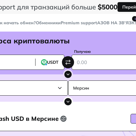
pport для транзакций больше
$5000
Перей
к начать обмен?
Обменники
Premium support
AЗОВ НА ЗВ'ЯЗК
рса криптовалюты
Получаю
USDT
Мерсин
Cash USD в Мерсине