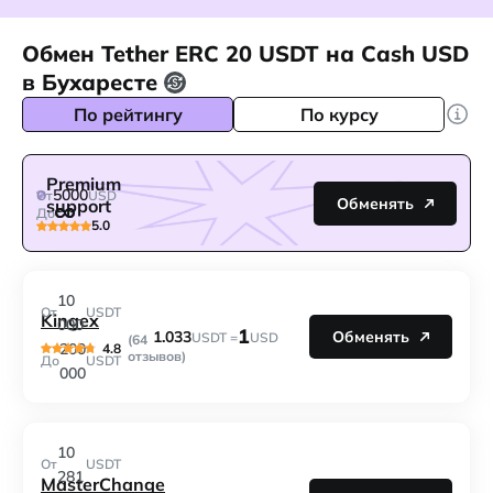
Обмен Tether ERC 20 USDT на Cash USD
в Бухаресте
По рейтингу
По курсу
Premium
5000
От
USD
Обменять
support
До
5.0
10
От
USDT
Kingex
000
1
1.033
Обменять
USDT =
USD
(64
200
4.8
отзывов)
До
USDT
000
10
От
USDT
281
MasterChange