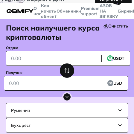
🤙
транзакций больше
$5000
Telegram
Как
AЗОВ
О
Premium
начать
Обменники
НА
Биржи
нас
support
обмен?
ЗВ'ЯЗКУ
Поиск наилучшего курса
Очистить
криптовалюты
Отдаю
USDT
Получаю
USD
Румыния
Бухарест