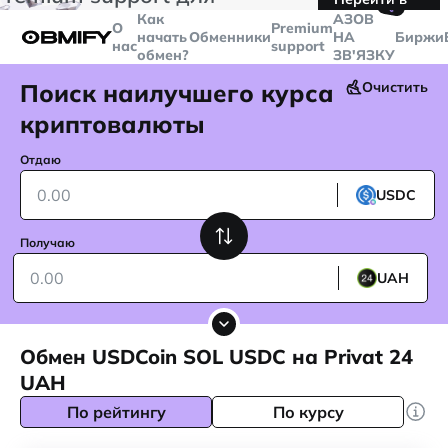
🤙
транзакций больше
$5000
Telegram
Как
AЗОВ
О
Premium
начать
Обменники
НА
Биржи
нас
support
обмен?
ЗВ'ЯЗКУ
Поиск наилучшего курса
Очистить
криптовалюты
Отдаю
USDC
Получаю
UAH
Обмен USDCoin SOL USDC на Privat 24
UAH
По рейтингу
По курсу