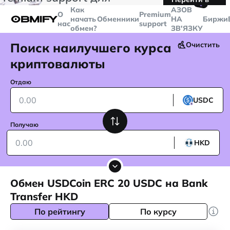
🤙
транзакций больше
$5000
Telegram
Как
AЗОВ
О
Premium
начать
Обменники
НА
Биржи
нас
support
обмен?
ЗВ'ЯЗКУ
Поиск наилучшего курса
Очистить
криптовалюты
Отдаю
USDC
Получаю
HKD
Обмен USDCoin ERC 20 USDC на Bank
Transfer HKD
По рейтингу
По курсу