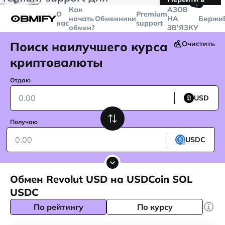
🤙
транзакций больше
$5000
Telegram
Как
AЗОВ
О
Premium
начать
Обменники
НА
Биржи
нас
support
обмен?
ЗВ'ЯЗКУ
Поиск наилучшего курса
Очистить
криптовалюты
Отдаю
USD
Получаю
USDC
Обмен Revolut USD на USDCoin SOL
USDC
По рейтингу
По курсу