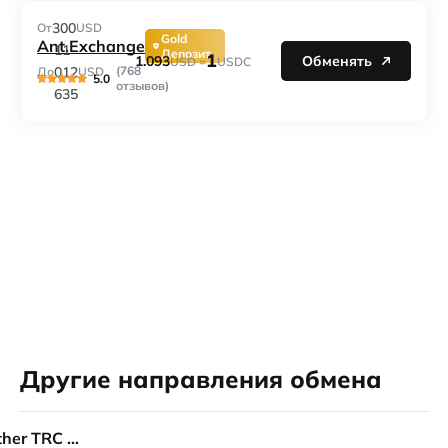
300
От
USD
Gold
Ant.Exchange
11
Депозит
1
1.093
Обменять
USD =
USDC
012
(768
До
USD
5.0
отзывов)
635
Другие направления обмена
Tether TRC 20