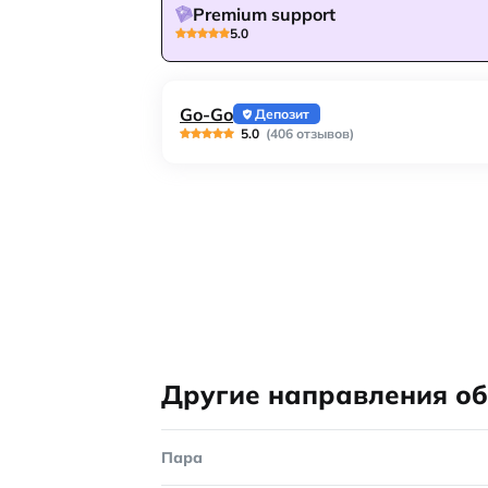
Premium support
5.0
Go-Go
Депозит
5.0
(406 отзывов)
Другие направления о
Пара