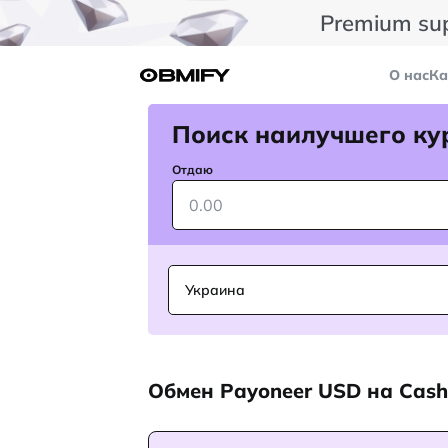
Premium su
О нас
Ка
Поиск наилучшего ку
Отдаю
Украина
Обмен Payoneer USD на Cas