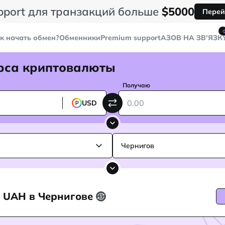
pport для транзакций больше
$5000
Перей
к начать обмен?
Обменники
Premium support
AЗОВ НА ЗВ'ЯЗК
рса криптовалюты
Получаю
USD
Чернигов
h UAH в Чернигове