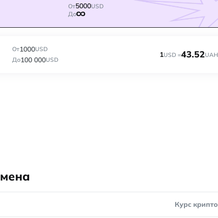
5000
От
USD
До
1000
От
USD
43.52
1
USD =
UAH
100 000
До
USD
бмена
Курс крипт