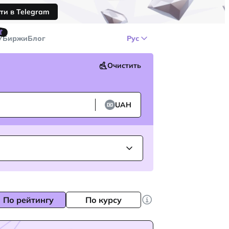
ти в Telegram
🤙
У
Биржи
Блог
Рус
Очистить
UAH
По рейтингу
По курсу