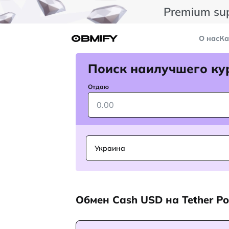
Premium su
О нас
Ка
Поиск наилучшего ку
Отдаю
Украина
Обмен Cash USD на Tether P