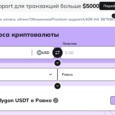
pport для транзакций больше
$5000
Перей
к начать обмен?
Обменники
Premium support
AЗОВ НА ЗВ'ЯЗК
рса криптовалюты
Получаю
USD
Ровно
olygon USDT в Ровно