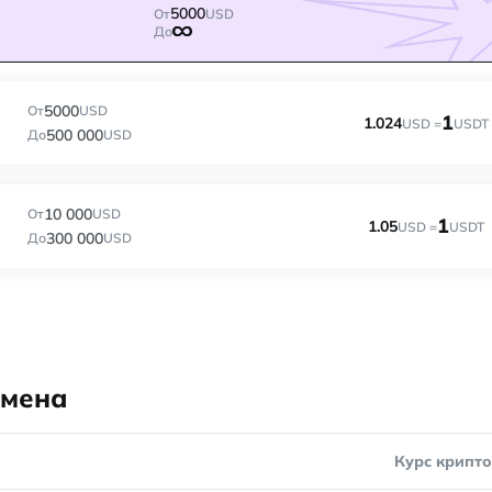
5000
От
USD
До
5000
От
USD
1
1.024
USD =
USDT
500 000
До
USD
10 000
От
USD
1
1.05
USD =
USDT
300 000
До
USD
бмена
Курс крипт