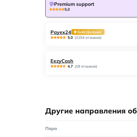
Premium support
5.0
Payex24
Gold Депозит
5.0
(2154 отзывов)
EezyCash
4.7
(18 отзывов)
Другие направления о
Пара