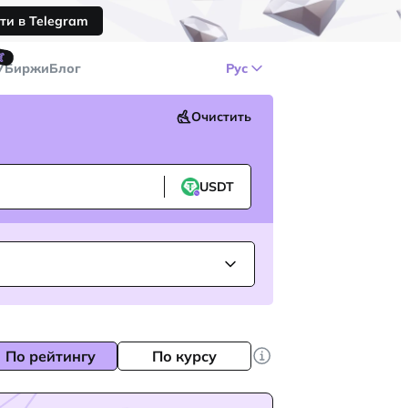
ти в Telegram
🤙
У
Биржи
Блог
Рус
Очистить
USDT
По рейтингу
По курсу