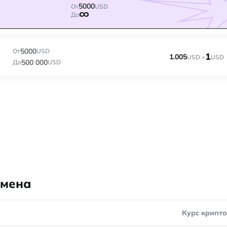
5000
От
USD
До
5000
От
USD
1
1.005
USD =
USD
500 000
До
USD
бмена
Курс крипт