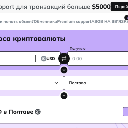
pport для транзакций больше
$5000
Перей
к начать обмен?
Обменники
Premium support
AЗОВ НА ЗВ'ЯЗК
рса криптовалюты
Получаю
USD
Полтава
D в Полтаве