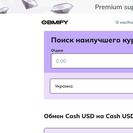
Premium su
О нас
Ка
Поиск наилучшего ку
Отдаю
Украина
Обмен Cash USD на Cash US