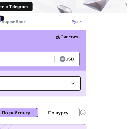
ти в Telegram
🤙
У
Биржи
Блог
Рус
Очистить
USD
По рейтингу
По курсу