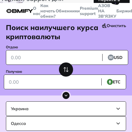
🤙
транзакций больше
$5000
Telegram
Как
AЗОВ
О
Premium
начать
Обменники
НА
Биржи
нас
support
обмен?
ЗВ'ЯЗКУ
Поиск наилучшего курса
Очистить
криптовалюты
Отдаю
USD
Получаю
ETC
Украина
Одесса