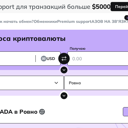
pport для транзакций больше
$5000
Перей
к начать обмен?
Обменники
Premium support
AЗОВ НА ЗВ'ЯЗК
рса криптовалюты
Получаю
USD
Ровно
 ADA в Ровно