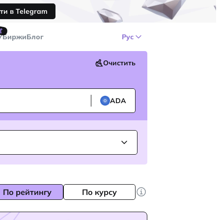
ти в Telegram
🤙
У
Биржи
Блог
Рус
Очистить
ADA
По рейтингу
По курсу