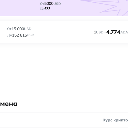
5000
От
USD
До
15 000
От
USD
4.774
1
USD =
ADA
152 815
До
USD
бмена
Курс крипт