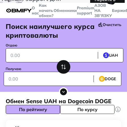
🤙
транзакций больше
$5000
Telegram
Как
AЗОВ
О
Premium
начать
Обменники
НА
Биржи
нас
support
обмен?
ЗВ'ЯЗКУ
Поиск наилучшего курса
Очистить
криптовалюты
Отдаю
UAH
Получаю
DOGE
Обмен Sense UAH на Dogecoin DOGE
По рейтингу
По курсу