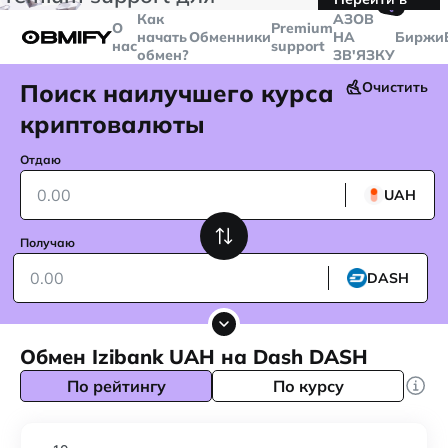
🤙
транзакций больше
$5000
Telegram
Как
AЗОВ
О
Premium
начать
Обменники
НА
Биржи
нас
support
обмен?
ЗВ'ЯЗКУ
Поиск наилучшего курса
Очистить
криптовалюты
Отдаю
UAH
Получаю
DASH
Обмен Izibank UAH на Dash DASH
По рейтингу
По курсу