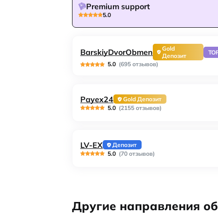
Premium support
5.0
Gold
BarskiyDvorObmen
TO
Депозит
5.0
(695 отзывов)
Payex24
Gold Депозит
5.0
(2155 отзывов)
LV-EX
Депозит
5.0
(70 отзывов)
Другие направления о