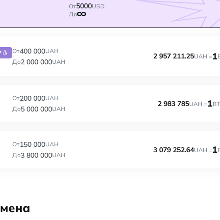
5000
От
USD
До
400 000
От
UAH
P
1
2 957 211.25
UAH =
2 000 000
До
UAH
200 000
От
UAH
1
2 983 785
UAH =
BT
5 000 000
До
UAH
150 000
От
UAH
1
3 079 252.64
UAH =
3 800 000
До
UAH
бмена