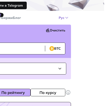
ти в Telegram
🤙
У
Биржи
Блог
Рус
Очистить
BTC
По рейтингу
По курсу