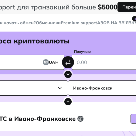
pport для транзакций больше
$5000
Перей
к начать обмен?
Обменники
Premium support
AЗОВ НА ЗВ'ЯЗК
рса криптовалюты
Получаю
UAH
Ивано-Франковск
 BTC в Ивано-Франковске