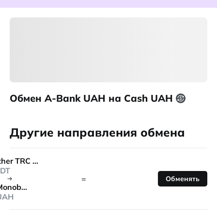
Обмен A-Bank UAH на Cash UAH
Другие направления обмена
Tether TRC 20
DT
=
Обменять
Monobank
UAH