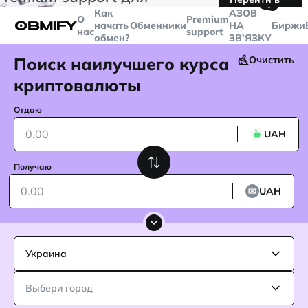
🤙
транзакций больше
$5000
Telegram
Как
AЗОВ
О
Premium
начать
Обменники
НА
Биржи
нас
support
обмен?
ЗВ'ЯЗКУ
Поиск наилучшего курса
Очистить
криптовалюты
Отдаю
UAH
Получаю
UAH
Украина
Выбери город