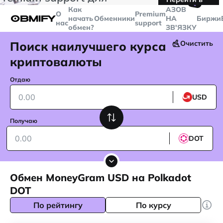
🤙
транзакций больше
$5000
Telegram
Как
AЗОВ
О
Premium
начать
Обменники
НА
Биржи
нас
support
обмен?
ЗВ'ЯЗКУ
Поиск наилучшего курса
Очистить
криптовалюты
Отдаю
USD
Получаю
DOT
Обмен MoneyGram USD на Polkadot
DOT
По рейтингу
По курсу