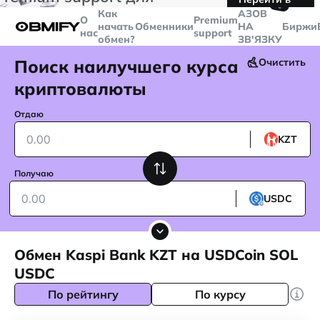
🤙
транзакций больше
$5000
Telegram
Как
AЗОВ
О
Premium
начать
Обменники
НА
Биржи
нас
support
обмен?
ЗВ'ЯЗКУ
Поиск наилучшего курса
Очистить
криптовалюты
Отдаю
KZT
Получаю
USDC
Обмен Kaspi Bank KZT на USDCoin SOL
USDC
По рейтингу
По курсу