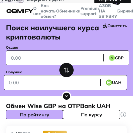
🤙
транзакций больше
$5000
Telegram
Как
AЗОВ
О
Premium
начать
Обменники
НА
Биржи
нас
support
обмен?
ЗВ'ЯЗКУ
Поиск наилучшего курса
Очистить
криптовалюты
Отдаю
GBP
Получаю
UAH
Обмен Wise GBP на OTPBank UAH
По рейтингу
По курсу