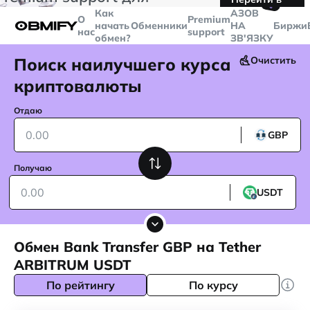
🤙
транзакций больше
$5000
Telegram
Как
AЗОВ
О
Premium
начать
Обменники
НА
Биржи
нас
support
обмен?
ЗВ'ЯЗКУ
Поиск наилучшего курса
Очистить
криптовалюты
Отдаю
GBP
Получаю
USDT
Обмен Bank Transfer GBP на Tether
ARBITRUM USDT
По рейтингу
По курсу