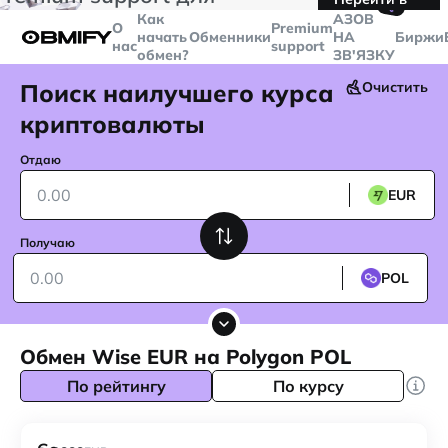
🤙
транзакций больше
$5000
Telegram
Как
AЗОВ
О
Premium
начать
Обменники
НА
Биржи
нас
support
обмен?
ЗВ'ЯЗКУ
Поиск наилучшего курса
Очистить
криптовалюты
Отдаю
EUR
Получаю
POL
Обмен Wise EUR на Polygon POL
По рейтингу
По курсу