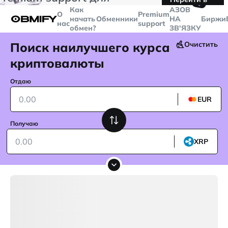
🤙
транзакций больше
$5000
Telegram
Как
AЗОВ
О
Premium
начать
Обменники
НА
Биржи
нас
support
обмен?
ЗВ'ЯЗКУ
Поиск наилучшего курса
Очистить
криптовалюты
Отдаю
EUR
Получаю
XRP