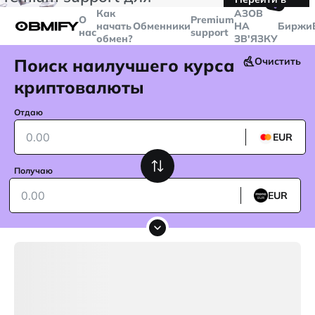
🤙
транзакций больше
$5000
Telegram
Как
AЗОВ
О
Premium
начать
Обменники
НА
Биржи
нас
support
обмен?
ЗВ'ЯЗКУ
Поиск наилучшего курса
Очистить
криптовалюты
Отдаю
EUR
Получаю
EUR