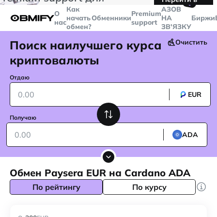
🤙
транзакций больше
$5000
Telegram
Как
AЗОВ
О
Premium
начать
Обменники
НА
Биржи
нас
support
обмен?
ЗВ'ЯЗКУ
Поиск наилучшего курса
Очистить
криптовалюты
Отдаю
EUR
Получаю
ADA
Обмен Paysera EUR на Cardano ADA
По рейтингу
По курсу