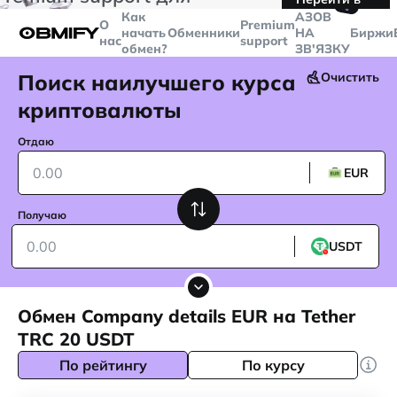
🤙
транзакций больше
$5000
Telegram
Как
AЗОВ
О
Premium
начать
Обменники
НА
Биржи
нас
support
обмен?
ЗВ'ЯЗКУ
Поиск наилучшего курса
Очистить
криптовалюты
Отдаю
EUR
Получаю
USDT
Обмен Company details EUR на Tether
TRC 20 USDT
По рейтингу
По курсу