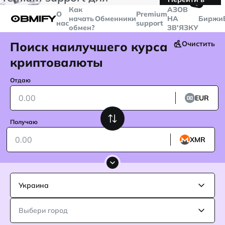
🤙
транзакций больше
$5000
Telegram
Как
AЗОВ
О
Premium
начать
Обменники
НА
Биржи
нас
support
обмен?
ЗВ'ЯЗКУ
Поиск наилучшего курса
Очистить
криптовалюты
Отдаю
EUR
Получаю
XMR
Украина
Выбери город