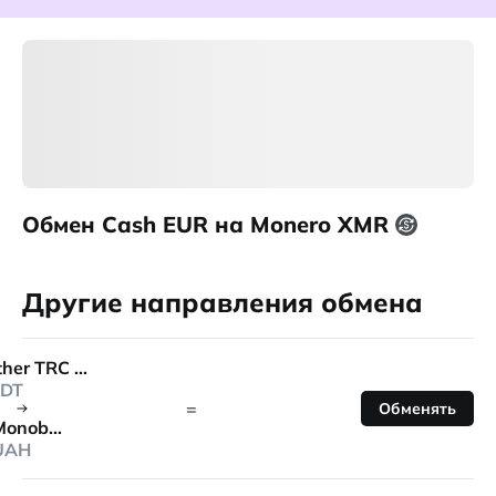
Обмен Cash EUR на Monero XMR
Другие направления обмена
Tether TRC 20
DT
=
Обменять
Monobank
UAH