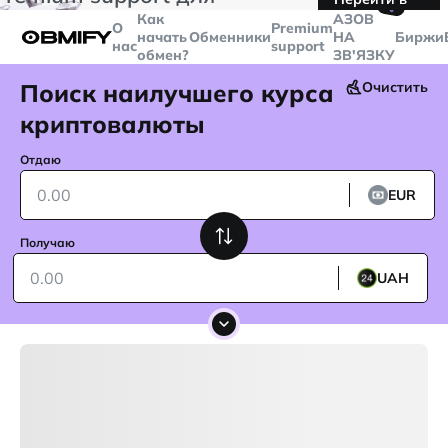
🤙
транзакций больше
$5000
Telegram
Как
AЗОВ
О
Premium
начать
Обменники
НА
Биржи
нас
support
обмен?
ЗВ'ЯЗКУ
Поиск наилучшего курса
Очистить
криптовалюты
Отдаю
EUR
Получаю
UAH