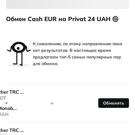
Обмен Cash EUR на Privat 24 UAH
К сожалению, по этому направлению пока
нет результатов. В настоящее время
предлагаем топ-5 самых популярных пар
для обмена.
Tether TRC 20
DT
=
Обменять
Monobank
UAH
Tether TRC 20